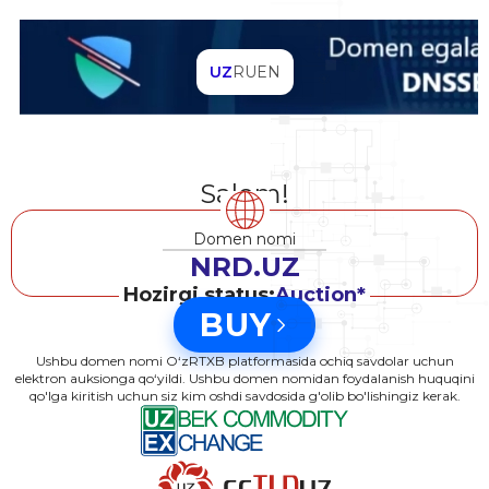
UZ
RU
EN
Salom!
Domen nomi
NRD.UZ
Hozirgi status:
Auction*
BUY
Ushbu domen nomi O‘zRTXB platformasida ochiq savdolar uchun
elektron auksionga qo‘yildi. Ushbu domen nomidan foydalanish huquqini
qo'lga kiritish uchun siz kim oshdi savdosida g'olib bo'lishingiz kerak.